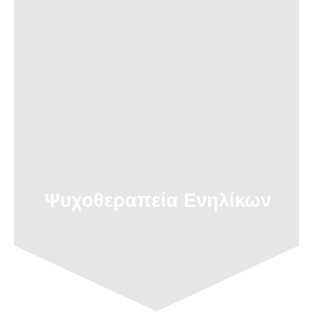
+30 698 699 1223
contact@directioninlife.gr
Ψυχοθεραπεία Ενηλίκων